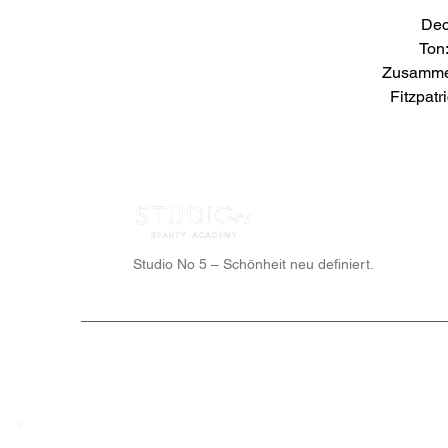
Deck
Ton:
Zusamme
Fitzpatr
Studio No 5 – Schönheit neu definiert.
© STUDIO N°5® – Alle Rechte vorbehalten.