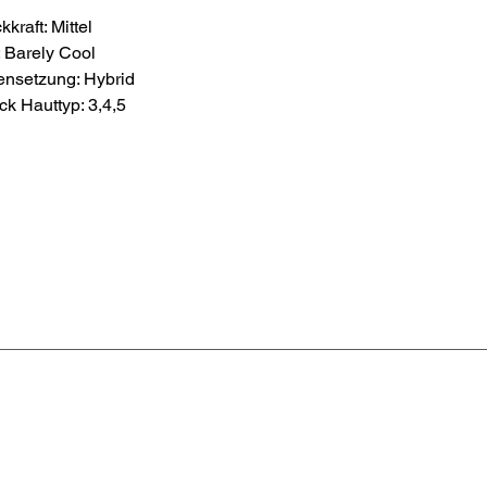
kraft: Mittel
 Barely Cool
nsetzung: Hybrid
ick Hauttyp: 3,4,5
BISMARCKSTRASSE 38 • 73240 WENDLINGEN
+49 1634099196
info@studionofive.de