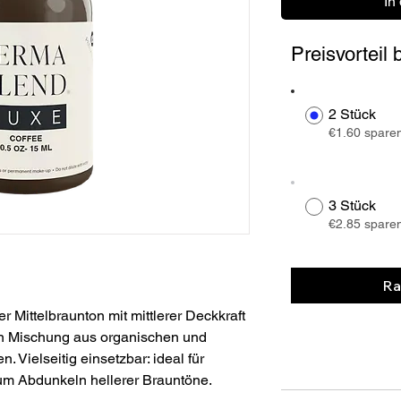
In
Preisvorteil
2 Stück
€1.60 spare
3 Stück
€2.85 spare
Ra
r Mittelbraunton mit mittlerer Deckkraft 
 Mischung aus organischen und 
 Vielseitig einsetzbar: ideal für 
um Abdunkeln hellerer Brauntöne.