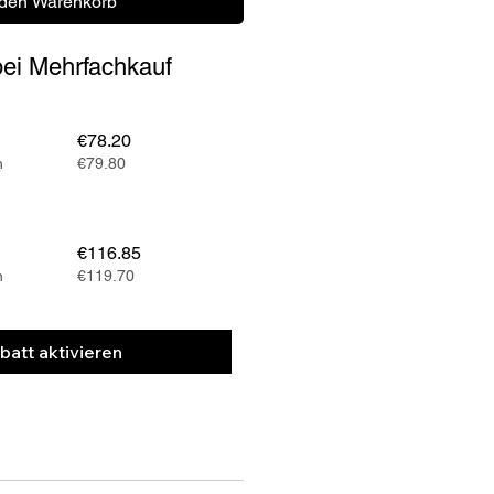
 den Warenkorb
 bei Mehrfachkauf
€78.20
n
€79.80
€116.85
n
€119.70
batt aktivieren