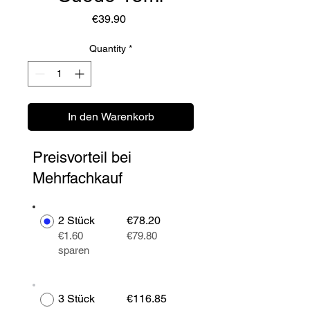
Price
€39.90
Quantity
*
In den Warenkorb
Preisvorteil bei
Mehrfachkauf
2 Stück
€78.20
€1.60
€79.80
sparen
3 Stück
€116.85