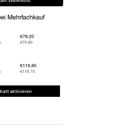
 den Warenkorb
 bei Mehrfachkauf
€78.20
n
€79.80
€116.85
n
€119.70
batt aktivieren