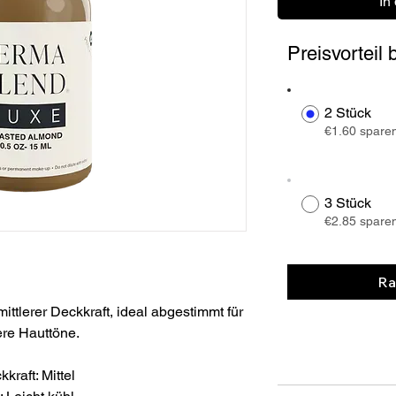
In
Preisvorteil
2 Stück
€1.60 spare
3 Stück
€2.85 spare
Ra
ittlerer Deckkraft, ideal abgestimmt für 
ere Hauttöne.
kraft: Mittel