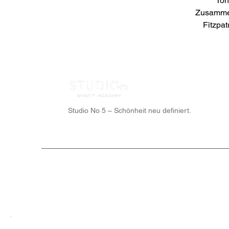
Ton
Zusamme
Fitzpat
Studio No 5 – Schönheit neu definiert.
© STUDIO N°5® – Alle Rechte vorbehalten.