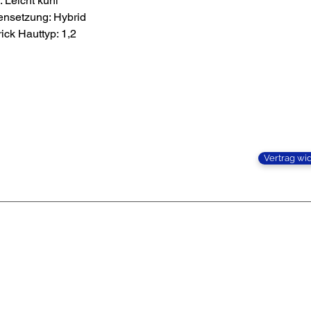
: Leicht kühl
nsetzung: Hybrid
rick Hauttyp: 1,2
BISMARCKSTRASSE 38 • 73240 WENDLINGEN
+49 1634099196
info@studionofive.de
Vertrag wi